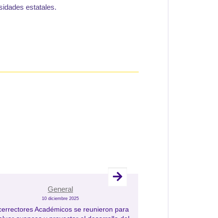
rsidades estatales.
General
10 diciembre 2025
1
cerrectores Académicos se reunieron para
“Aquí Contigo” u