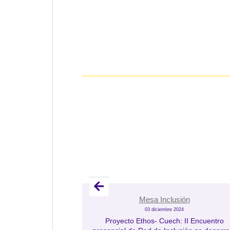
ión
Mesa Inclusión
24
03 diciembre 2024
ech participa en
Proyecto Ethos- Cuech: II Encuentro