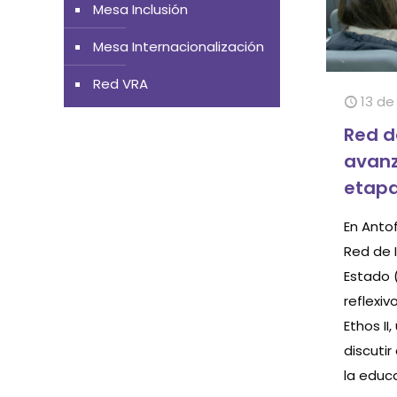
Mesa Inclusión
Mesa Internacionalización
Red VRA
13 de
Red d
avanz
etapa
En Anto
Red de 
Estado (
reflexiv
Ethos II
discutir
la educa