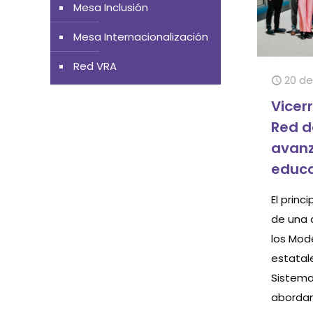
Mesa Inclusión
Mesa Internacionalización
Red VRA
20 de
Vicer
Red d
avanz
educa
El princ
de una 
los Mod
estatale
Sistema
abordan