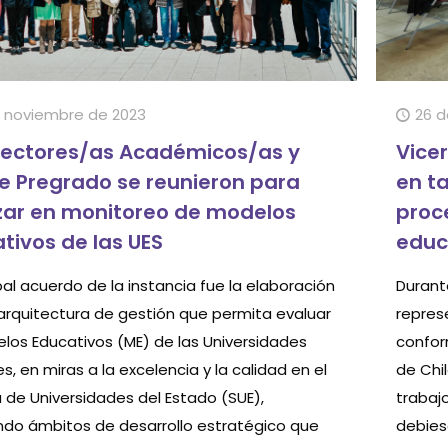
 noviembre de 2023
26 d
rectores/as Académicos/as y
Vice
e Pregrado se reunieron para
en t
ar en monitoreo de modelos
proc
tivos de las UES
educ
ipal acuerdo de la instancia fue la elaboración
Durant
arquitectura de gestión que permita evaluar
repres
elos Educativos (ME) de las Universidades
confor
s, en miras a la excelencia y la calidad en el
de Chi
 de Universidades del Estado (SUE),
trabaj
do ámbitos de desarrollo estratégico que
debies