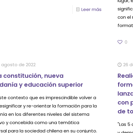
lugar, 
signif
Leer más
con el
format
0
 agosto de 2022
26 d
 constitución, nueva
Real
danía y educación superior
form
lanz
este contexto que es imprescindible volver a
con 
 resignificar y re-orientar la formación para la
de to
nía en los diferentes niveles del sistema
vo y concebida como una temática
"Las 5
sal para la sociedad chilena en su conjunto.
y demo