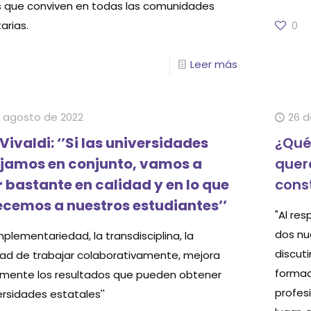
s que conviven en todas las comunidades
tarias.
0
Leer más
 agosto de 2022
26 d
Vivaldi: ‘’Si las universidades
¿Qué
jamos en conjunto, vamos a
quer
 bastante en calidad y en lo que
cons
recemos a nuestros estudiantes’’
"Al re
dos nu
complementariedad, la transdisciplina, la
discuti
ad de trabajar colaborativamente, mejora
formac
mente los resultados que pueden obtener
profesi
ersidades estatales''