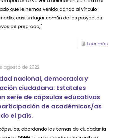
es importante volver a colocar en contexto el
icado que le hemos venido dando al vínculo
 medio, casi un lugar común de los proyectos
ivos de pregrado,"
Leer más
e agosto de 2022
idad nacional, democracia y
ación ciudadana: Estatales
an serie de cápsulas educativas
participación de académicos/as
do el país.
 cápsulas, abordando los temas de ciudadanía
cracia, DDHH, ejercicio ciudadano y cultura