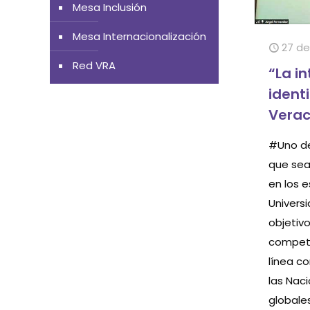
Mesa Inclusión
Mesa Internacionalización
27 de
Red VRA
“La i
ident
Verac
#Uno de
que sea
en los 
Univers
objetiv
compete
línea co
las Nac
globale