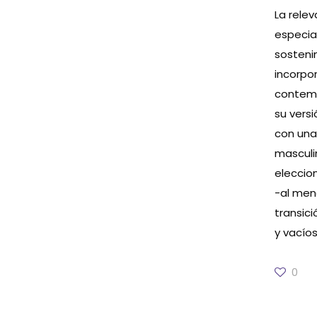
La rele
especia
sosteni
incorpo
contemp
su vers
con una
masculin
eleccio
-al men
transici
y vacíos
0