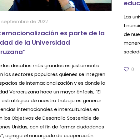
educ
Las uni
 septiembre de 2022
financi
nternacionalización es parte de la
de nue
idad de la Universidad
manera
ruzana”
socied
 los desafíos más grandes es justamente
0
n los sectores populares quienes se integren
espacios de internacionalización y es donde la
idad Veracruzana hace un mayor énfasis, “El
o estratégico de nuestro trabajo es generar
ncias internacionales e interculturales en
n los Objetivos de Desarrollo Sostenible de
iones Unidas, con el fin de formar ciudadanos
s”, agrega el encargado de cooperación