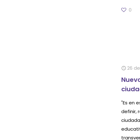
0
26 de
Nueva
ciuda
"Es en 
definir,
ciudada
educati
transver