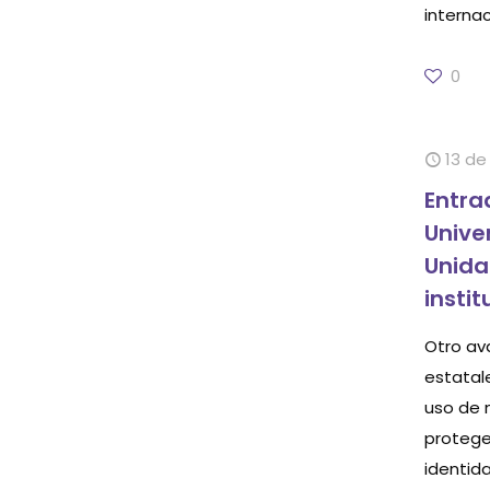
internac
0
13 de
Entra
Unive
Unida
insti
Otro ava
estatal
uso de 
protege
identid