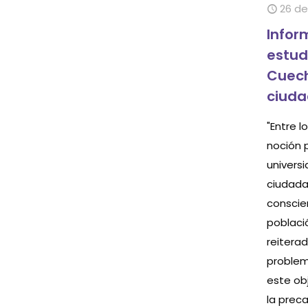
26 de
Infor
estud
Cuech
ciuda
"Entre 
noción 
univers
ciudada
conscie
poblaci
reiterad
problem
este ob
la prec