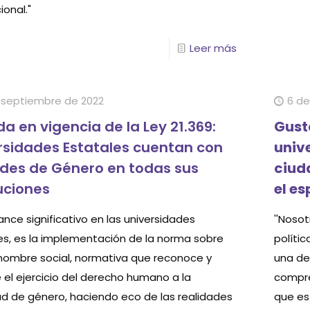
ional."
Leer más
 septiembre de 2022
6 de
da en vigencia de la Ley 21.369:
Gust
rsidades Estatales cuentan con
univ
des de Género en todas sus
ciud
tuciones
el es
nce significativo en las universidades
''Noso
es, es la implementación de la norma sobre
políti
nombre social, normativa que reconoce y
una de 
 el ejercicio del derecho humano a la
compre
ad de género, haciendo eco de las realidades
que es