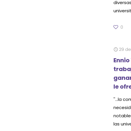
diversa
universi
0
29 de
Ennio 
traba
ganar
le of
''...la 
necesid
notable
las univ