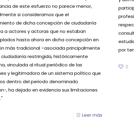
vancia de este esfuerzo no parece menor,
partic
lmente si consideramos que el
profesi
miento de dicha concepción de ciudadanía
respec
ra a actores y actoras que no estaban
consul
lados hasta ahora en dicha concepción en
estudi
ión más tradicional –asociada principalmente
por tem
 ciudadanía restringida, históricamente
a, vinculada al ritual periódico de las
0
nes y legitimadora de un sistema político que
os dentro del periodo denominado
ón-, ha dejado en evidencia sus limitaciones
."
Leer más