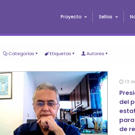
Proyecto
Sellos
No
Categorías
Etiquetas
Autores
13 d
Pres
del p
esta
para 
de r