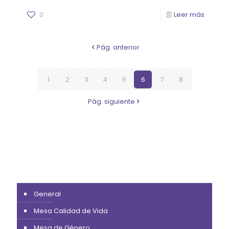
0
Leer más
Pág. anterior
1
2
3
4
5
6
7
8
Pág. siguiente
General
Mesa Calidad de Vida
Mesa de Género